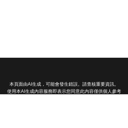
本頁面由AI生成，可能會發生錯誤。請查核重要資訊。
使用本AI生成內容服務即表示您同意此內容僅供個人參考
非商業用途，任何轉載分享皆不得違反法律或侵犯智慧財
產權，且您了解輸出內容可能不準確，所有爭議東森娛樂
保有最終解釋權