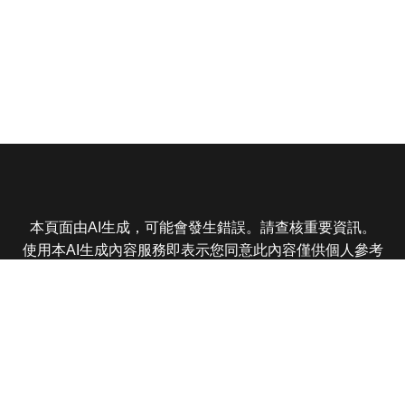
本頁面由AI生成，可能會發生錯誤。請查核重要資訊。
使用本AI生成內容服務即表示您同意此內容僅供個人參考
非商業用途，任何轉載分享皆不得違反法律或侵犯智慧財
產權，且您了解輸出內容可能不準確，所有爭議東森娛樂
保有最終解釋權
東森電視 版權所有 © 2025 EBC All Rights Reserved.
|
隱
私權政策