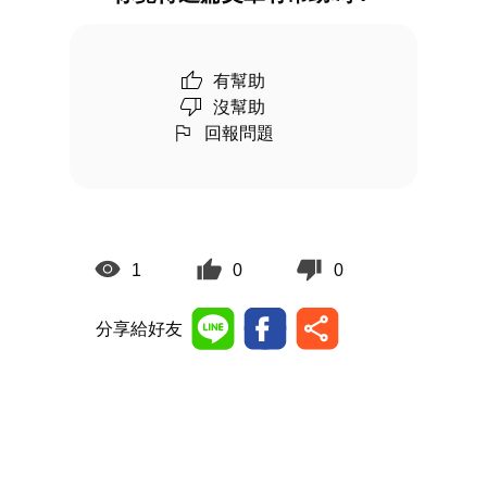
有幫助
沒幫助
回報問題
1
0
0
分享給好友