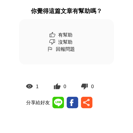
你覺得這篇文章有幫助嗎？
有幫助
沒幫助
回報問題
1
0
0
分享給好友