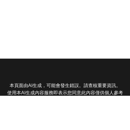
本頁面由AI生成，可能會發生錯誤。請查核重要資訊。
使用本AI生成內容服務即表示您同意此內容僅供個人參考
非商業用途，任何轉載分享皆不得違反法律或侵犯智慧財
產權，且您了解輸出內容可能不準確，所有爭議東森娛樂
保有最終解釋權