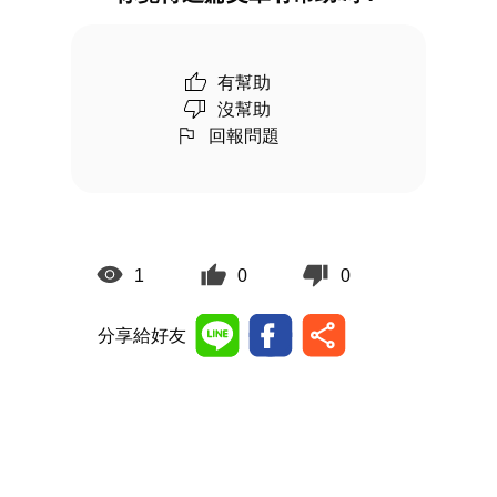
有幫助
沒幫助
回報問題
1
0
0
分享給好友