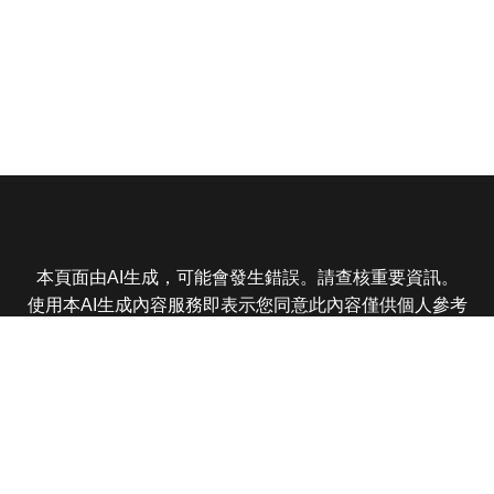
本頁面由AI生成，可能會發生錯誤。請查核重要資訊。
使用本AI生成內容服務即表示您同意此內容僅供個人參考
非商業用途，任何轉載分享皆不得違反法律或侵犯智慧財
產權，且您了解輸出內容可能不準確，所有爭議東森娛樂
保有最終解釋權
東森電視 版權所有 © 2025 EBC All Rights Reserved.
|
隱
私權政策