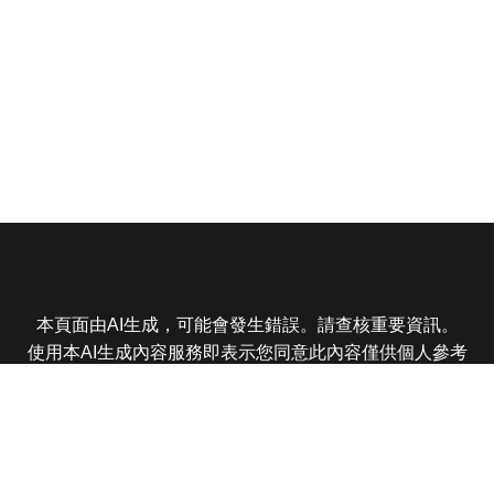
本頁面由AI生成，可能會發生錯誤。請查核重要資訊。
使用本AI生成內容服務即表示您同意此內容僅供個人參考
非商業用途，任何轉載分享皆不得違反法律或侵犯智慧財
產權，且您了解輸出內容可能不準確，所有爭議東森娛樂
保有最終解釋權