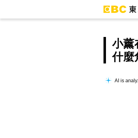
小薰
什麼
AI is analy