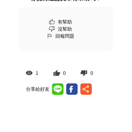
有幫助
沒幫助
回報問題
1
0
0
分享給好友