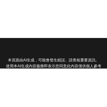
本頁面由AI生成，可能會發生錯誤。請查核重要資訊。
使用本AI生成內容服務即表示您同意此內容僅供個人參考
非商業用途，任何轉載分享皆不得違反法律或侵犯智慧財
產權，且您了解輸出內容可能不準確，所有爭議東森娛樂
保有最終解釋權
東森電視 版權所有 © 2025 EBC All Rights Reserved.
|
隱
私權政策