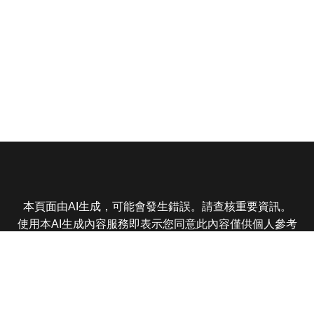
本頁面由AI生成，可能會發生錯誤。請查核重要資訊。
使用本AI生成內容服務即表示您同意此內容僅供個人參考
非商業用途，任何轉載分享皆不得違反法律或侵犯智慧財
產權，且您了解輸出內容可能不準確，所有爭議東森娛樂
保有最終解釋權