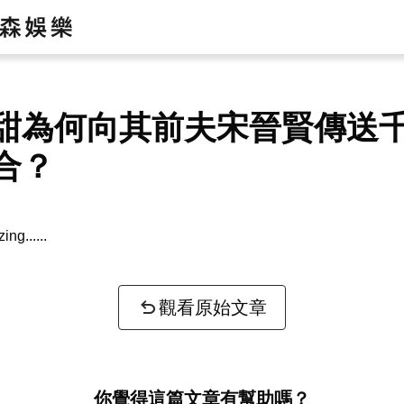
甜為何向其前夫宋晉賢傳送
合？
zing...
觀看原始文章
你覺得這篇文章有幫助嗎？