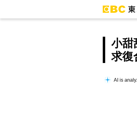
小甜
求復
AI is analy