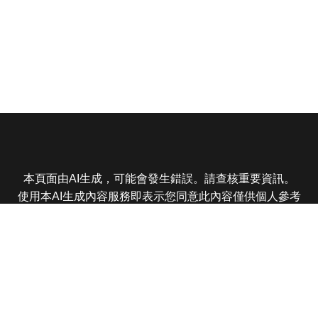
本頁面由AI生成，可能會發生錯誤。請查核重要資訊。
使用本AI生成內容服務即表示您同意此內容僅供個人參考
非商業用途，任何轉載分享皆不得違反法律或侵犯智慧財
產權，且您了解輸出內容可能不準確，所有爭議東森娛樂
保有最終解釋權
東森電視 版權所有 © 2025 EBC All Rights Reserved.
|
隱
私權政策