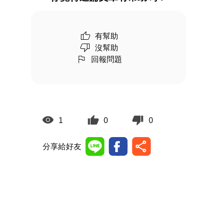
有幫助
沒幫助
回報問題
1
0
0
分享給好友