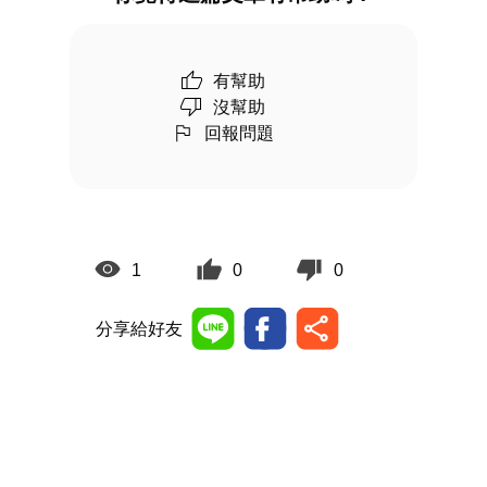
有幫助
沒幫助
回報問題
1
0
0
分享給好友