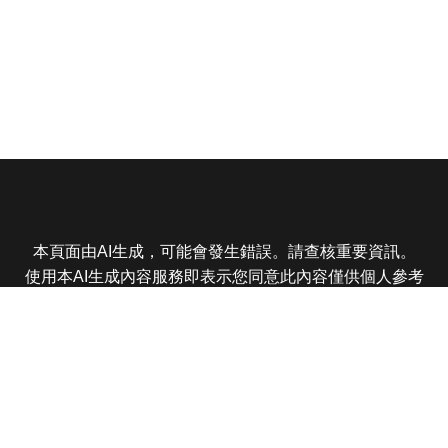
本頁面由AI生成，可能會發生錯誤。請查核重要資訊。
使用本AI生成內容服務即表示您同意此內容僅供個人參考
非商業用途，任何轉載分享皆不得違反法律或侵犯智慧財
產權，且您了解輸出內容可能不準確，所有爭議東森娛樂
保有最終解釋權
東森電視 版權所有 © 2025 EBC All Rights Reserved.
|
隱
私權政策