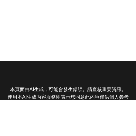
本頁面由AI生成，可能會發生錯誤。請查核重要資訊。
使用本AI生成內容服務即表示您同意此內容僅供個人參考
非商業用途，任何轉載分享皆不得違反法律或侵犯智慧財
產權，且您了解輸出內容可能不準確，所有爭議東森娛樂
保有最終解釋權