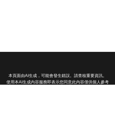
本頁面由AI生成，可能會發生錯誤。請查核重要資訊。
使用本AI生成內容服務即表示您同意此內容僅供個人參考
非商業用途，任何轉載分享皆不得違反法律或侵犯智慧財
產權，且您了解輸出內容可能不準確，所有爭議東森娛樂
保有最終解釋權