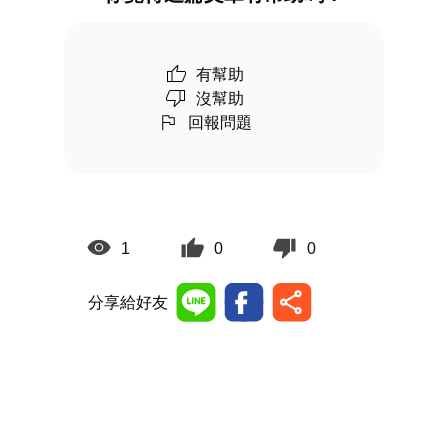
有幫助
沒幫助
回報問題
1
0
0
分享給好友