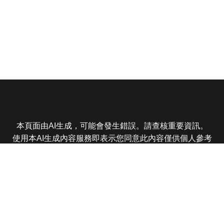
本頁面由AI生成，可能會發生錯誤。請查核重要資訊。
使用本AI生成內容服務即表示您同意此內容僅供個人參考
非商業用途，任何轉載分享皆不得違反法律或侵犯智慧財
產權，且您了解輸出內容可能不準確，所有爭議東森娛樂
保有最終解釋權
東森電視 版權所有 © 2025 EBC All Rights Reserved.
|
隱
私權政策