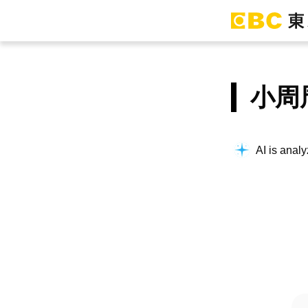
小周
AI is analy