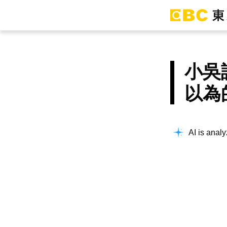
小吳
以為
AI is analy