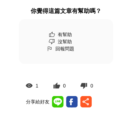
你覺得這篇文章有幫助嗎？
有幫助
沒幫助
回報問題
1
0
0
分享給好友