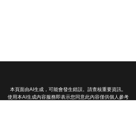
本頁面由AI生成，可能會發生錯誤。請查核重要資訊。
使用本AI生成內容服務即表示您同意此內容僅供個人參考
非商業用途，任何轉載分享皆不得違反法律或侵犯智慧財
產權，且您了解輸出內容可能不準確，所有爭議東森娛樂
保有最終解釋權