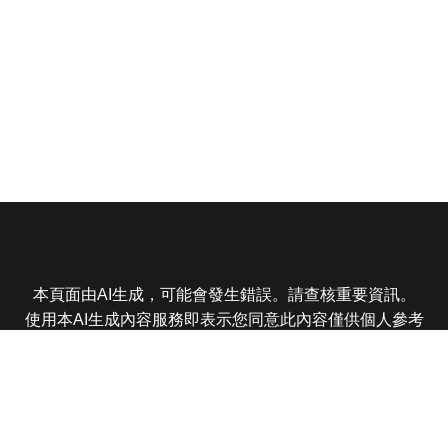
本頁面由AI生成，可能會發生錯誤。請查核重要資訊。
使用本AI生成內容服務即表示您同意此內容僅供個人參考
非商業用途，任何轉載分享皆不得違反法律或侵犯智慧財
產權，且您了解輸出內容可能不準確，所有爭議東森娛樂
保有最終解釋權