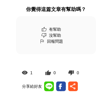
你覺得這篇文章有幫助嗎？
有幫助
沒幫助
回報問題
1
0
0
分享給好友