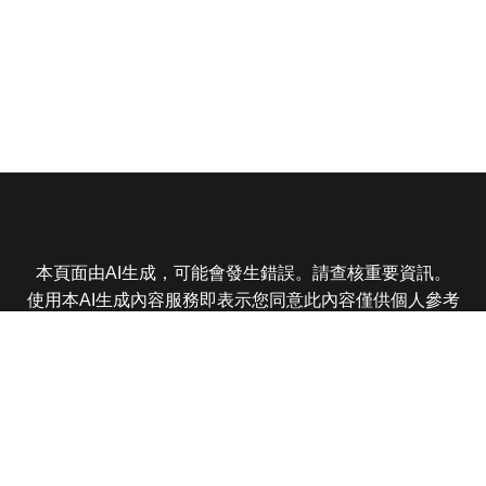
本頁面由AI生成，可能會發生錯誤。請查核重要資訊。
使用本AI生成內容服務即表示您同意此內容僅供個人參考
非商業用途，任何轉載分享皆不得違反法律或侵犯智慧財
產權，且您了解輸出內容可能不準確，所有爭議東森娛樂
保有最終解釋權
東森電視 版權所有 © 2025 EBC All Rights Reserved.
|
隱
私權政策