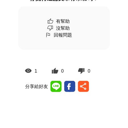
有幫助
沒幫助
回報問題
1
0
0
分享給好友