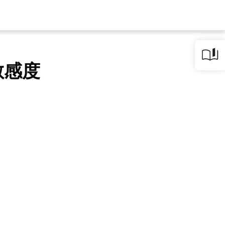
敏感度
？