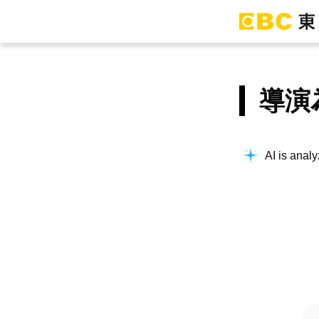
導演
AI is analy