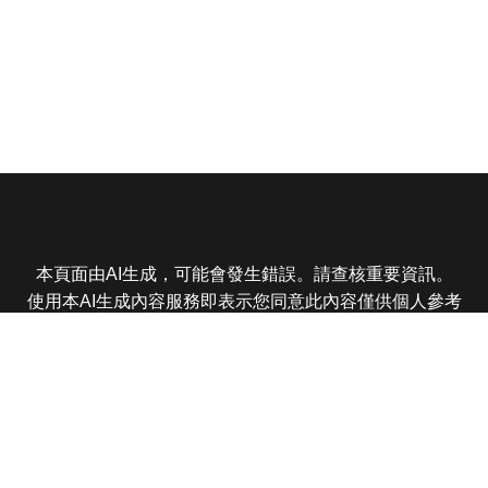
本頁面由AI生成，可能會發生錯誤。請查核重要資訊。
使用本AI生成內容服務即表示您同意此內容僅供個人參考
非商業用途，任何轉載分享皆不得違反法律或侵犯智慧財
產權，且您了解輸出內容可能不準確，所有爭議東森娛樂
保有最終解釋權
東森電視 版權所有 © 2025 EBC All Rights Reserved.
|
隱
私權政策