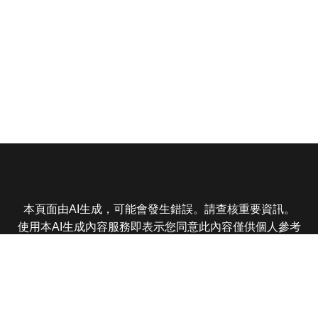
本頁面由AI生成，可能會發生錯誤。請查核重要資訊。
使用本AI生成內容服務即表示您同意此內容僅供個人參考
非商業用途，任何轉載分享皆不得違反法律或侵犯智慧財
產權，且您了解輸出內容可能不準確，所有爭議東森娛樂
保有最終解釋權