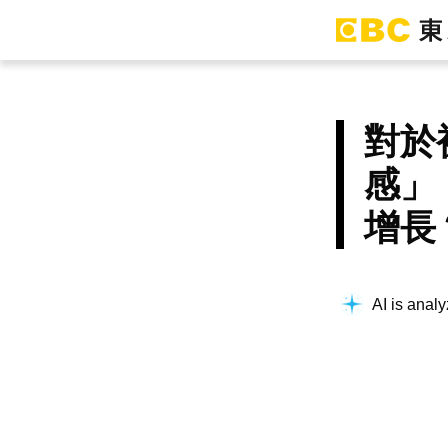
對於
感」
增長
AI is analy