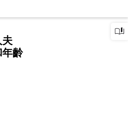
人夫
和年齡