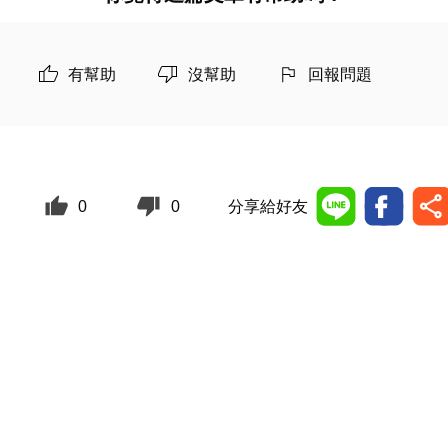
有幫助
沒幫助
回報問題
0
0
分享給好友