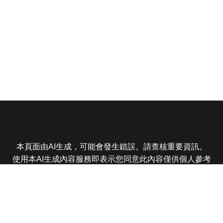
本頁面由AI生成，可能會發生錯誤。請查核重要資訊。
使用本AI生成內容服務即表示您同意此內容僅供個人參考
非商業用途，任何轉載分享皆不得違反法律或侵犯智慧財
產權，且您了解輸出內容可能不準確，所有爭議東森娛樂
保有最終解釋權