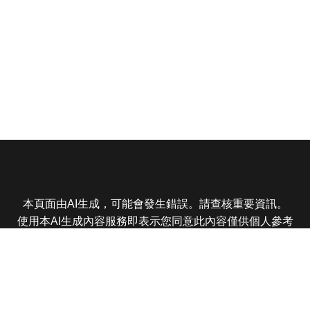
本頁面由AI生成，可能會發生錯誤。請查核重要資訊。
使用本AI生成內容服務即表示您同意此內容僅供個人參考
非商業用途，任何轉載分享皆不得違反法律或侵犯智慧財
產權，且您了解輸出內容可能不準確，所有爭議東森娛樂
保有最終解釋權