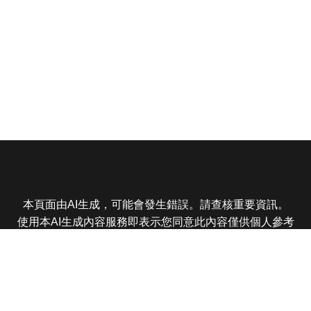
本頁面由AI生成，可能會發生錯誤。請查核重要資訊。
使用本AI生成內容服務即表示您同意此內容僅供個人參考
非商業用途，任何轉載分享皆不得違反法律或侵犯智慧財
產權，且您了解輸出內容可能不準確，所有爭議東森娛樂
保有最終解釋權