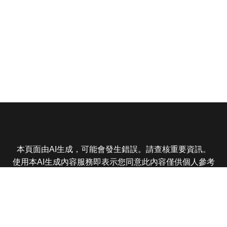
本頁面由AI生成，可能會發生錯誤。請查核重要資訊。
使用本AI生成內容服務即表示您同意此內容僅供個人參考
非商業用途，任何轉載分享皆不得違反法律或侵犯智慧財
產權，且您了解輸出內容可能不準確，所有爭議東森娛樂
保有最終解釋權