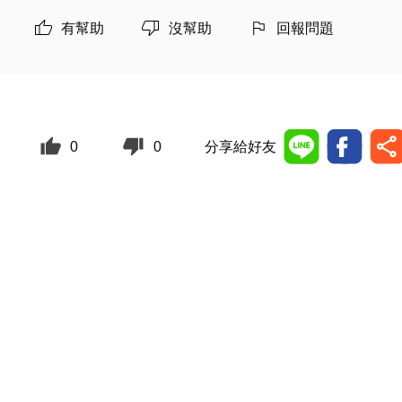
有幫助
沒幫助
回報問題
0
0
分享給好友