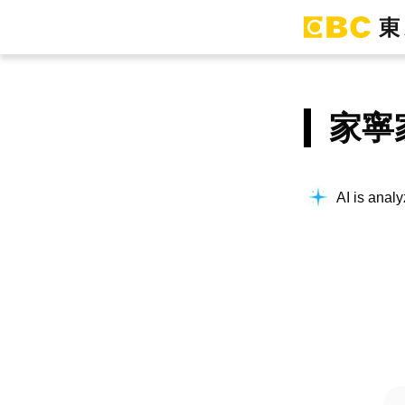
家寧
AI is analy