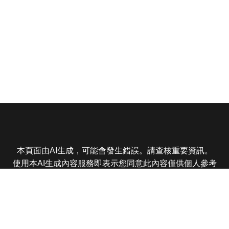
本頁面由AI生成，可能會發生錯誤。請查核重要資訊。
使用本AI生成內容服務即表示您同意此內容僅供個人參考
非商業用途，任何轉載分享皆不得違反法律或侵犯智慧財
產權，且您了解輸出內容可能不準確，所有爭議東森娛樂
保有最終解釋權