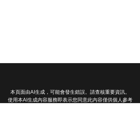
本頁面由AI生成，可能會發生錯誤。請查核重要資訊。
使用本AI生成內容服務即表示您同意此內容僅供個人參考
非商業用途，任何轉載分享皆不得違反法律或侵犯智慧財
產權，且您了解輸出內容可能不準確，所有爭議東森娛樂
保有最終解釋權