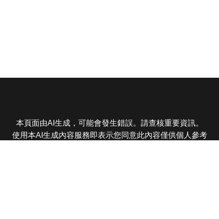
本頁面由AI生成，可能會發生錯誤。請查核重要資訊。
使用本AI生成內容服務即表示您同意此內容僅供個人參考
非商業用途，任何轉載分享皆不得違反法律或侵犯智慧財
產權，且您了解輸出內容可能不準確，所有爭議東森娛樂
保有最終解釋權
東森電視 版權所有 © 2025 EBC All Rights Reserved.
|
隱
私權政策