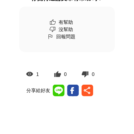
有幫助
沒幫助
回報問題
1
0
0
分享給好友