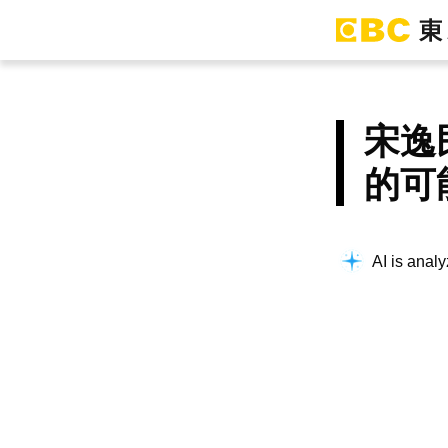
宋逸
的可
AI is analy