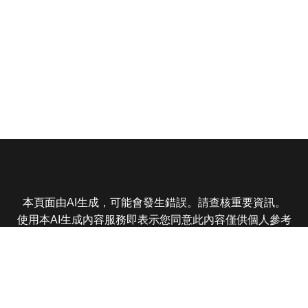
本頁面由AI生成，可能會發生錯誤。請查核重要資訊。
使用本AI生成內容服務即表示您同意此內容僅供個人參考
非商業用途，任何轉載分享皆不得違反法律或侵犯智慧財
產權，且您了解輸出內容可能不準確，所有爭議東森娛樂
保有最終解釋權