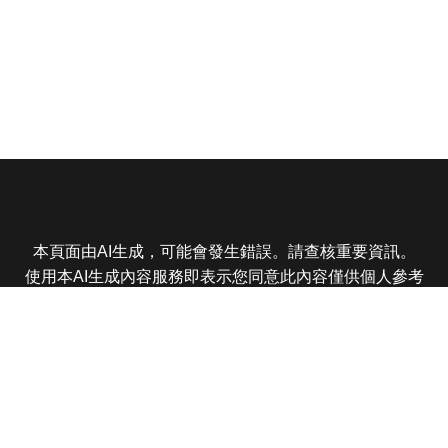
本頁面由AI生成，可能會發生錯誤。請查核重要資訊。
使用本AI生成內容服務即表示您同意此內容僅供個人參考
非商業用途，任何轉載分享皆不得違反法律或侵犯智慧財
產權，且您了解輸出內容可能不準確，所有爭議東森娛樂
保有最終解釋權
東森電視 版權所有 © 2025 EBC All Rights Reserved.
|
隱
私權政策