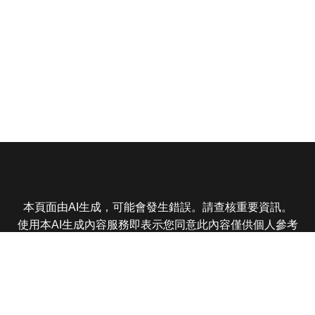
本頁面由AI生成，可能會發生錯誤。請查核重要資訊。
使用本AI生成內容服務即表示您同意此內容僅供個人參考
非商業用途，任何轉載分享皆不得違反法律或侵犯智慧財
產權，且您了解輸出內容可能不準確，所有爭議東森娛樂
保有最終解釋權