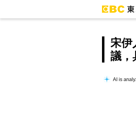
宋伊
議，
AI is analy