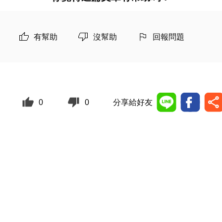
有幫助
沒幫助
回報問題
0
0
分享給好友