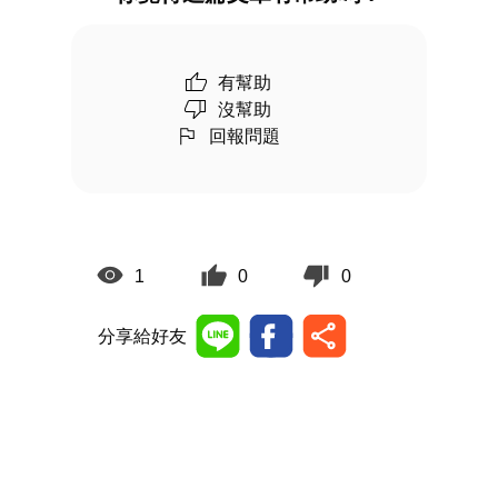
有幫助
沒幫助
回報問題
1
0
0
分享給好友