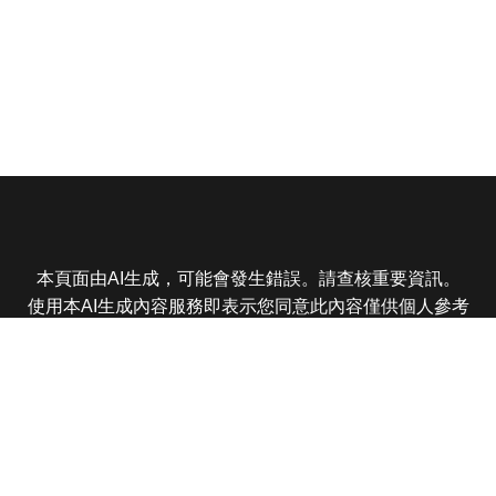
本頁面由AI生成，可能會發生錯誤。請查核重要資訊。
使用本AI生成內容服務即表示您同意此內容僅供個人參考
非商業用途，任何轉載分享皆不得違反法律或侵犯智慧財
產權，且您了解輸出內容可能不準確，所有爭議東森娛樂
保有最終解釋權
東森電視 版權所有 © 2025 EBC All Rights Reserved.
|
隱
私權政策