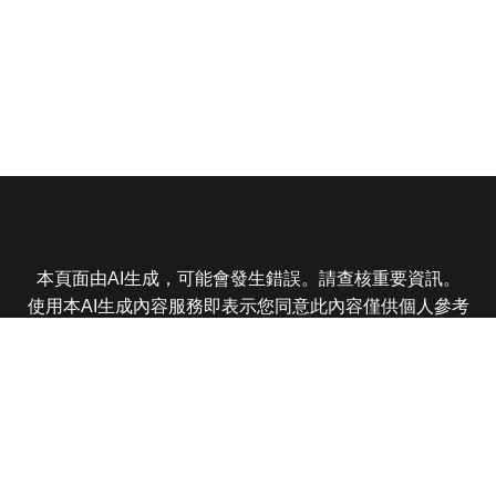
本頁面由AI生成，可能會發生錯誤。請查核重要資訊。
使用本AI生成內容服務即表示您同意此內容僅供個人參考
非商業用途，任何轉載分享皆不得違反法律或侵犯智慧財
產權，且您了解輸出內容可能不準確，所有爭議東森娛樂
保有最終解釋權
東森電視 版權所有 © 2025 EBC All Rights Reserved.
|
隱
私權政策