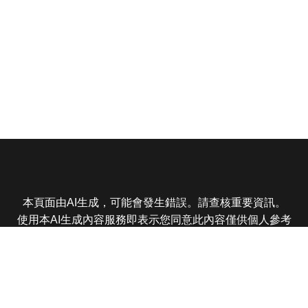
本頁面由AI生成，可能會發生錯誤。請查核重要資訊。
使用本AI生成內容服務即表示您同意此內容僅供個人參考
非商業用途，任何轉載分享皆不得違反法律或侵犯智慧財
產權，且您了解輸出內容可能不準確，所有爭議東森娛樂
保有最終解釋權