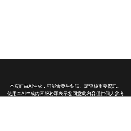
本頁面由AI生成，可能會發生錯誤。請查核重要資訊。
使用本AI生成內容服務即表示您同意此內容僅供個人參考
非商業用途，任何轉載分享皆不得違反法律或侵犯智慧財
產權，且您了解輸出內容可能不準確，所有爭議東森娛樂
保有最終解釋權