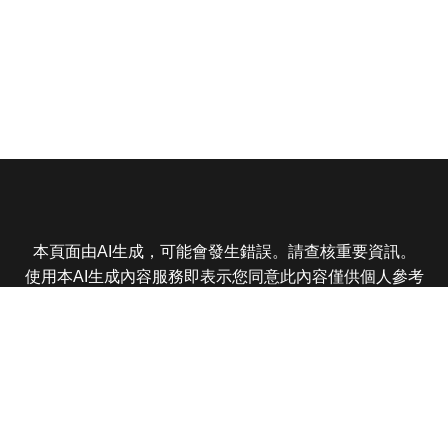
本頁面由AI生成，可能會發生錯誤。請查核重要資訊。
使用本AI生成內容服務即表示您同意此內容僅供個人參考
非商業用途，任何轉載分享皆不得違反法律或侵犯智慧財
產權，且您了解輸出內容可能不準確，所有爭議東森娛樂
保有最終解釋權
東森電視 版權所有 © 2025 EBC All Rights Reserved.
|
隱
私權政策