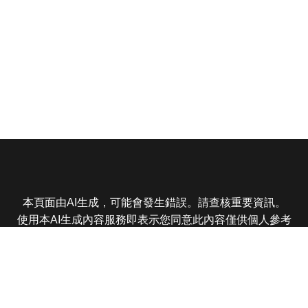
本頁面由AI生成，可能會發生錯誤。請查核重要資訊。
使用本AI生成內容服務即表示您同意此內容僅供個人參考
非商業用途，任何轉載分享皆不得違反法律或侵犯智慧財
產權，且您了解輸出內容可能不準確，所有爭議東森娛樂
保有最終解釋權