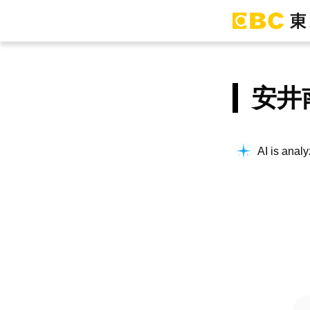
安井
AI is analy