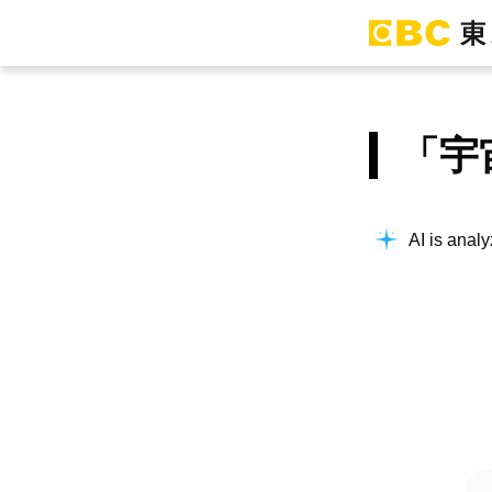
「宇
AI is analy