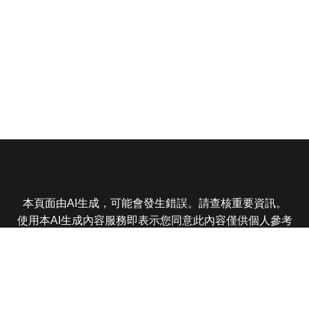
本頁面由AI生成，可能會發生錯誤。請查核重要資訊。
使用本AI生成內容服務即表示您同意此內容僅供個人參考
非商業用途，任何轉載分享皆不得違反法律或侵犯智慧財
產權，且您了解輸出內容可能不準確，所有爭議東森娛樂
保有最終解釋權