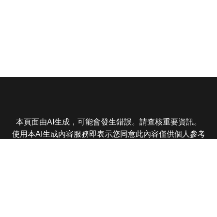
本頁面由AI生成，可能會發生錯誤。請查核重要資訊。
使用本AI生成內容服務即表示您同意此內容僅供個人參考
非商業用途，任何轉載分享皆不得違反法律或侵犯智慧財
產權，且您了解輸出內容可能不準確，所有爭議東森娛樂
保有最終解釋權
東森電視 版權所有 © 2025 EBC All Rights Reserved.
|
隱
私權政策