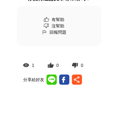
有幫助
沒幫助
回報問題
1
0
0
分享給好友