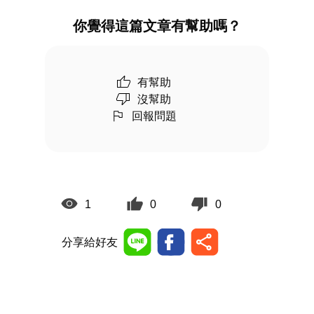
你覺得這篇文章有幫助嗎？
有幫助
沒幫助
回報問題
1
0
0
分享給好友