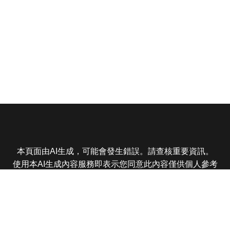
本頁面由AI生成，可能會發生錯誤。請查核重要資訊。
使用本AI生成內容服務即表示您同意此內容僅供個人參考
非商業用途，任何轉載分享皆不得違反法律或侵犯智慧財
產權，且您了解輸出內容可能不準確，所有爭議東森娛樂
保有最終解釋權