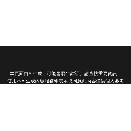
本頁面由AI生成，可能會發生錯誤。請查核重要資訊。
使用本AI生成內容服務即表示您同意此內容僅供個人參考
非商業用途，任何轉載分享皆不得違反法律或侵犯智慧財
產權，且您了解輸出內容可能不準確，所有爭議東森娛樂
保有最終解釋權
東森電視 版權所有 © 2025 EBC All Rights Reserved.
|
隱
私權政策